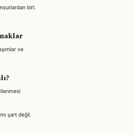
nsurlardan biri.
ynaklar
laşımlar ve
lı?
ellenmesi
ı şart değil.