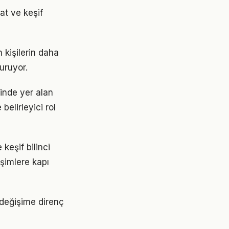
at ve keşif
 kişilerin daha
turuyor.
nde yer alan
belirleyici rol
keşif bilinci
işimlere kapı
 değişime direnç