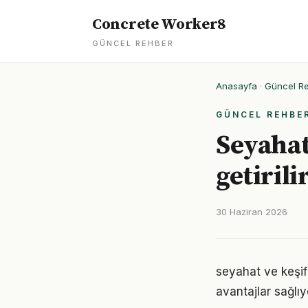
Concrete Worker8
GÜNCEL REHBER
Anasayfa
·
Güncel R
GÜNCEL REHBE
Seyahat
getirili
30 Haziran 2026
seyahat ve keşif
avantajlar sağlıyo