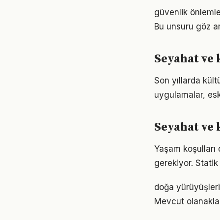
güvenlik önlemler
Bu unsuru göz ar
Seyahat ve 
Son yıllarda kült
uygulamalar, eski
Seyahat ve 
Yaşam koşulları d
gerekiyor. Statik
doğa yürüyüşleri
Mevcut olanaklarl