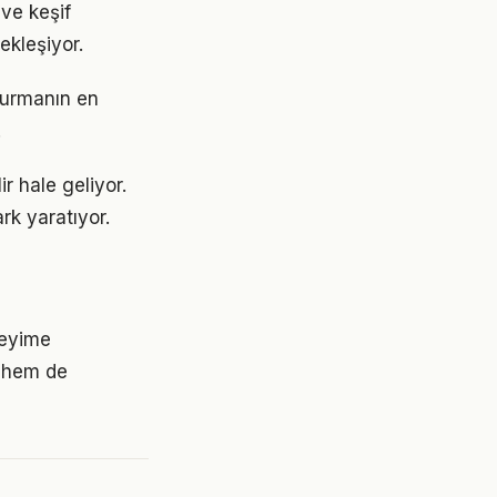
ve keşif
ekleşiyor.
şturmanın en
.
r hale geliyor.
rk yaratıyor.
neyime
 hem de